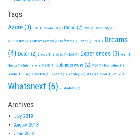
Tags
Azure
(3)
Cloud
(2)
B2C
(1)
CleanFirst
(1)
CMS
(1)
Creativity
(1)
Dreams
Cultuurshock
(1)
Custom Domain
(1)
Defender
(1)
Delen
(1)
DNS
(1)
(4)
Experiences
(3)
Dutch
(2)
Energy
(1)
English
(1)
Exit
(1)
Fear
(1)
Job interview
(2)
Humor
(1)
International
(1)
IP
(1)
MVP
(1)
Pair coding
(1)
Scrum
(1)
SLA
(1)
Spreken
(1)
Success
(1)
Techdays
(1)
TFT
(1)
Unreal
(1)
Value
(1)
Whatsnext
(6)
Zuid-Afrika
(1)
Archives
July 2019
August 2018
June 2018